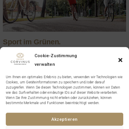
Sport im Grü­nen.
AKTIV BLEI­BEN, GLEICH VOR DER HAUS­TÜ­RE.
Cookie-Zustimmung
verwalten
Frei­zeit­sport­ler kom­men im Stadt­park eben­falls auf Ihre
Um Ihnen ein optimales Erlebnis zu bieten, verwenden wir Technologien wie
Cookies, um Geräteinformationen zu speichern und/oder darauf
Kos­ten – ent­we­der wenn sie die his­to­ri­schen Wege lau­
zuzugreifen. Wenn Sie diesen Technologien zustimmen, können wir Daten
wie das Surfverhalten oder eindeutige IDs auf dieser Website verarbeiten.
fend erkun­den, gemüt­lich per Rad das Grü­ne genie­ßen
Wenn Sie Ihre Zustimmung nicht erteilen oder zurückziehen, können
oder sich ein Ten­nis­match sozu­sa­gen am Cen­ter­court
bestimmte Merkmale und Funktionen beeinträchtigt werden.
des Parks lie­fern.
Akzeptieren