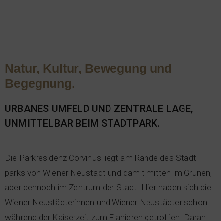
Natur, Kul­tur, Bewe­gung und
Begeg­nung.
URBA­NES UMFELD UND ZEN­TRA­LE LAGE,
UNMIT­TEL­BAR BEIM STADT­PARK.
Die Park­re­si­denz Cor­vi­nus liegt am Ran­de des Stadt­
parks von Wie­ner Neu­stadt und damit mit­ten im Grü­nen,
aber den­noch im Zen­trum der Stadt. Hier haben sich die
Wie­ner Neu­städ­te­rin­nen und Wie­ner Neu­städ­ter schon
wäh­rend der Kai­ser­zeit zum Fla­nie­ren getrof­fen. Dar­an