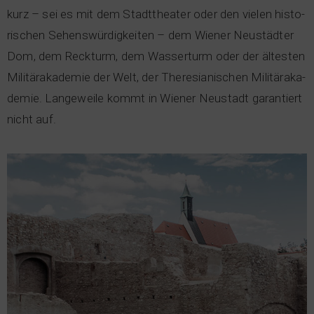
kurz – sei es mit dem Stadt­thea­ter oder den vie­len his­to­
ri­schen Sehens­wür­dig­kei­ten – dem Wie­ner Neu­städ­ter
Dom, dem Reck­turm, dem Was­ser­turm oder der ältes­ten
Mili­tär­aka­de­mie der Welt, der The­re­sia­ni­schen Mili­tär­aka­
de­mie. Lan­ge­wei­le kommt in Wie­ner Neu­stadt garan­tiert
nicht auf.