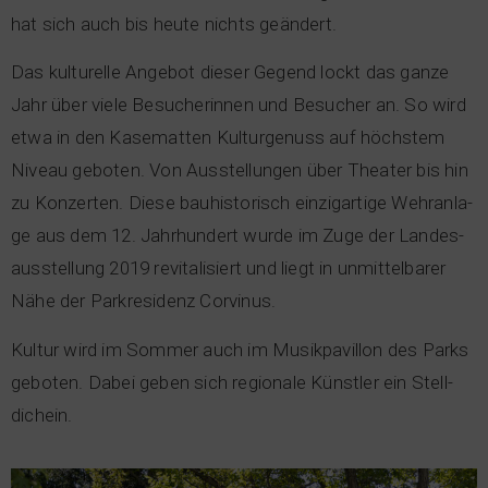
hat sich auch bis heu­te nichts geän­dert.
Das kul­tu­rel­le Ange­bot die­ser Gegend lockt das gan­ze
Jahr über vie­le Besu­che­rin­nen und Besu­cher an. So wird
etwa in den Kase­mat­ten Kul­tur­ge­nuss auf höchs­tem
Niveau gebo­ten. Von Aus­stel­lun­gen über Thea­ter bis hin
zu Kon­zer­ten. Die­se bau­his­to­risch ein­zig­ar­ti­ge Wehr­an­la­
ge aus dem 12. Jahr­hun­dert wur­de im Zuge der Lan­des­
aus­stel­lung 2019 revi­ta­li­siert und liegt in unmit­tel­ba­rer
Nähe der Park­re­si­denz Cor­vi­nus.
Kul­tur wird im Som­mer auch im Musik­pa­vil­lon des Parks
gebo­ten. Dabei geben sich regio­na­le Künst­ler ein Stell­
dich­ein.