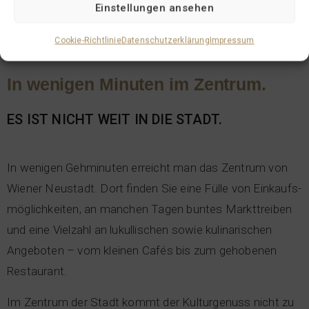
Einstellungen ansehen
Cookie-Richtlinie
Daten­schutz­er­klä­rung
Impres­sum
In weni­gen Minu­ten im Zen­trum.
ES IST NICHT WEIT IN DIE STADT.
In weni­gen Geh­mi­nu­ten erreicht man das Zen­trum von
Wie­ner Neu­stadt. Dort fin­den Sie eine Fül­le von Ein­kaufs­
mög­lich­kei­ten, an man­chen Tagen bun­tes Markt­trei­ben
und eine Viel­zahl an lukul­li­schen sowie kuli­na­ri­schen
Ange­bo­ten – vom klei­nen Cafés bis zum geho­be­nen
Restau­rant.
Im Zen­trum der Stadt kommt der Kul­tur­ge­nuss nicht zu